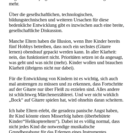
mehr.
Über die gesellschaftlichen, technologischen,
bildungstechnischen und weiteren Ursachen für diese
bedenkliche Entwicklung gibt es inzwischen auch eine breite,
gesellschaftliche Diskussion.
Manche Eltern haben die Illusion, wenn Ihre Kinder bereits
fünf Hobbys betreiben, dass noch ein sechstes (Gitarre
lernen) obendrauf gepackt werden kann. In aller Klarheit:
nein, das funktioniert nicht. Prioritäten setzen ist da angesagt,
was geht und was nicht (mehr). Kinder wollen und brauchen
Klarheit (übrigens nicht nur dabei).
Für die Entwicklung von Kindern ist es wichtig, sich auch
mal anstrengen zu müssen und zu erkennen, dass Fortschritte
auf der Gitarre nur über Fleiß zu erzielen sind. Alles andere
ist schlichtweg Märchenerzählerei. Und wer nicht wirklich
„Bock“ auf Gitarre spielen hat, wird ohnehin daran scheitern.
Ich habe Eltern erlebt, die geradezu panische Angst haben,
ihr Kind könnte einen Misserfolg haben (überbehütete
Kinder/“Helikoptereltern“). Dabei ist es völlig normal, dass
nicht jedes Kind die notwendige musikalische
Grundbegabung für das Erlernen eines Instrumentes