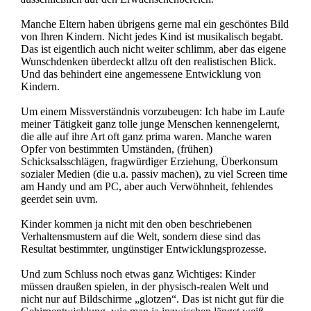
Manche Eltern haben übrigens gerne mal ein geschöntes Bild
von Ihren Kindern. Nicht jedes Kind ist musikalisch begabt.
Das ist eigentlich auch nicht weiter schlimm, aber das eigene
Wunschdenken überdeckt allzu oft den realistischen Blick.
Und das behindert eine angemessene Entwicklung von
Kindern.
Um einem Missverständnis vorzubeugen: Ich habe im Laufe
meiner Tätigkeit ganz tolle junge Menschen kennengelernt,
die alle auf ihre Art oft ganz prima waren. Manche waren
Opfer von bestimmten Umständen, (frühen)
Schicksalsschlägen, fragwürdiger Erziehung, Überkonsum
sozialer Medien (die u.a. passiv machen), zu viel Screen time
am Handy und am PC, aber auch Verwöhnheit, fehlendes
geerdet sein uvm.
Kinder kommen ja nicht mit den oben beschriebenen
Verhaltensmustern auf die Welt, sondern diese sind das
Resultat bestimmter, ungünstiger Entwicklungsprozesse.
Und zum Schluss noch etwas ganz Wichtiges: Kinder
müssen draußen spielen, in der physisch-realen Welt und
nicht nur auf Bildschirme „glotzen“. Das ist nicht gut für die