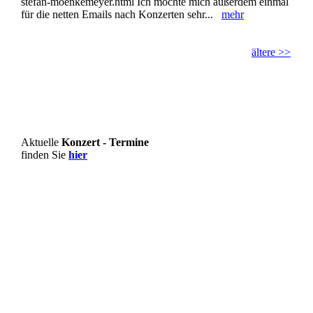
stefan-moenkemeyer.html Ich möchte mich außerdem einmal
für die netten Emails nach Konzerten sehr...
mehr
ältere >>
Aktuelle
Konzert - Termine
finden Sie
hier