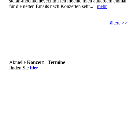
stefan-moenkemeyer.html Ich möchte mich außerdem einmal
für die netten Emails nach Konzerten sehr...
mehr
ältere >>
Aktuelle
Konzert - Termine
finden Sie
hier